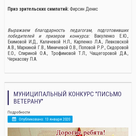
Приз зрительских симпатий:
Фирсин Денис
Выражаем благодарность педагогам, подготовивших
победителей и призеров конкурса:
Вакуленко Е.Ю.,
Екимовой И.Д., Калачевой Н.Л., Карпенко Л.А., Левковской
А.В., Маркиной Г.В., Миничевой О.В., Поповой Р.Р., Сидоровой
Е.О., Спириной О.А., Трофимовой Т.Л., Чащегоровой Д.А.,
Черкасову П.А.
МУНИЦИПАЛЬНЫЙ КОНКУРС "ПИСЬМО
ВЕТЕРАНУ"
Подробности
Опубликовано: 13 января 2020