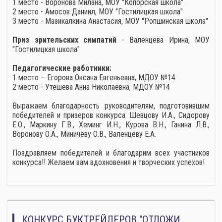
1 место - Воронова Милана, МОУ "Копорская школа"
2 место - Амосов Даниил, МОУ "Гостилицкая школа"
3 место - Мазикалкина Анастасия, МОУ "Ропшинская школа"
Приз зрительских симпатий
- Валенцева Ирина, МОУ
"Гостилицкая школа"
Педагогические работники:
1 место – Егорова Оксана Евгеньевна, МДОУ №14
2 место - Утешева Анна Николаевна, МДОУ №14
Выражаем благодарность руководителям, подготовившим
победителей и призеров конкурса: Шевцову И.А., Сидорову
Е.О., Маркину Г.В., Хеминг И.Н., Курова В.Н., Ганина Л.В.,
Воронову О.А., Миничеву О.В., Валенцеву Е.А.
Поздравляем победителей и благодарим всех участников
конкурса!! Желаем вам вдохновения и творческих успехов!
КОНКУРС БУКТРЕЙЛЕРОВ "ОТЛОЖИ