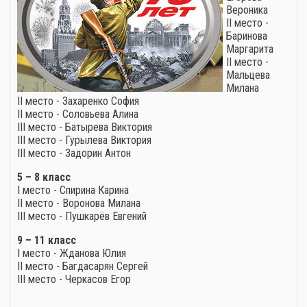
Вероника
II место -
Баринова
Маргарита
II место -
Мальцева
Милана
II место - Захаренко София
II место - Соловьева Алина
III место - Батырева Виктория
III место - Гурылева Виктория
III место - Задорин Антон
5 – 8 класс
I место - Спирина Карина
II место - Воронова Милана
III место - Пушкарёв Евгений
9 – 11 класс
I место - Жданова Юлия
II место - Багдасарян Сергей
III место - Черкасов Егор